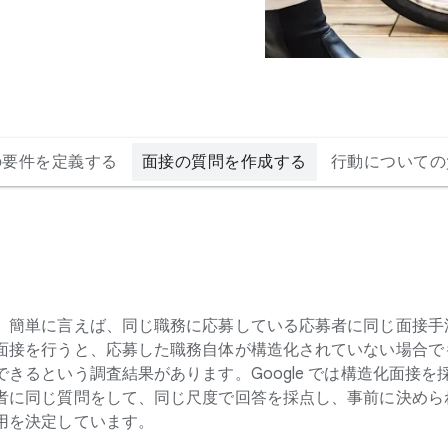
の要件を定義する
面接の質問を作成する
行動についての
簡単に​言えば、​同じ​職務に​応募している​応募者に​同じ​面接手
面接を​行うと、​応募した​職務自体が​構造化されていない​場合でも
ると​いう​調査結果が​あります。​Google では​構造化面接を
に​同じ​質問を​して、​同じ​尺度で​回答を​採点し、​事前に​決めら
用を​決定しています。