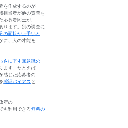
問を​作成するのが​
担当者が​他の​質問を​
た​応募者同士が、​
あります。​別の​調査に​
分の​面接が​上手いと​
に、​人の​才能を​
とっさに​下す​無意識の​
あります。​たとえば​
​感じた​応募者の​
を
​確証バイアス
と​
政府の​
でも​利用できる
​無料の​