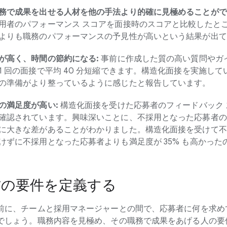
務で成果を出せる人材を他の手法より的確に見極めることがで
用者のパフォーマンス スコアを面接時のスコアと比較したと
よりも職務のパフォーマンスの予見性が高いという結果が出て
が高く、時間の節約になる:
事前に作成した質の高い質問やガ
 回の面接で平均 40 分短縮できます。構造化面接を実施している
の準備がより整っているように感じたと報告しています。
の満足度が高い:
構造化面接を受けた応募者のフィードバック 
確認されています。興味深いことに、不採用となった応募者の
に大きな差があることがわかりました。構造化面接を受けて不
けずに不採用となった応募者よりも満足度が 35% も高かった
材の要件を定義する
前に、チームと採用マネージャーとの間で、応募者に何を求め
でしょう。職務内容を見極め、その職務で成果をあげる人の要