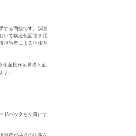
価する面接です。調査
おいて構造化面接を用
接担当者による評価基
構造化面接が応募者と面
ま
す。
ードバック
を文書にす
担当者が共通の認識を