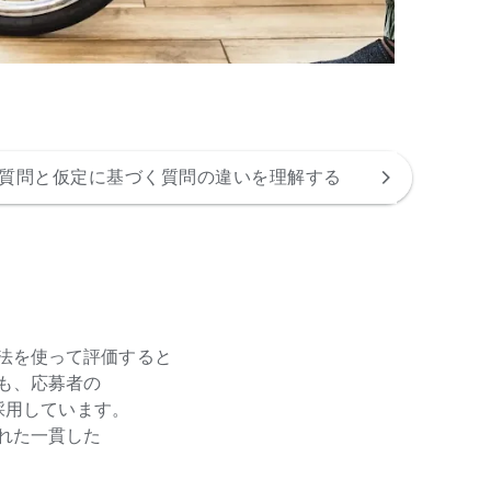
質問と仮定に基づく質問の違いを理解する
難問奇問を避
法を​使って​評価すると​
、​応募者の​
​採用しています。​
れた​一貫した​