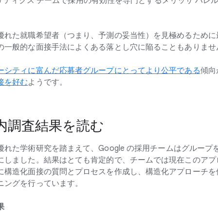
 アナリティクス チームで採用の有効性を専門とするメリッサ ハ
優れた就職希望者（つまり、予測の妥当性）を見極めるために最
の一般的な面接手法によくある落とし穴に陥ることもありませ
ーシティに富んだ応募者グループにとってより公平である
傾向
接を好む
ようです。
の社内調査結果を読む
れた学術研究を踏まえて、Google の採用チームはグルー
にしました。結果はとても肯定的で、チームでは現在このアプ
に構造化面接の質問とプロセスを作成し、構造化アプローチを
ニングを行っています。
果