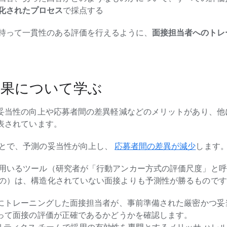
化されたプロセス
で採点する
持って一貫性のある評価を行えるように、
面接担当者へのトレ
結果について学ぶ
妥当性の向上や応募者間の差異軽減などのメリットがあり、他にも
表されています。
とで、予測の妥当性が向上し、
応募者間の差異が減少
します
用いるツール（研究者が「行動アンカー方式の評価尺度」と呼び、
の）は、構造化されていない面接よりも予測性が勝るものです
にトレーニングした面接担当者が、事前準備された厳密かつ妥
って面接の評価が正確であるかどうかを確認します。