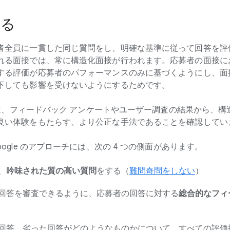
知る
者全員に一貫した同じ質問をし、明確な基準に従って回答を評
れる面接では、常に構造化面接が行われます。応募者の面接に
する評価が応募者のパフォーマンスのみに基づくようにし、面
下しても影響を受けないようにするためです。
ームは、フィードバック アンケートやユーザー調査の結果から、
良い体験をもたらす、より公正な手法であることを確認してい
ogle のアプローチには、次の 4 つの側面があります。
、
吟味された質の高い質問
をする（
難問奇問をしない
）
回答を審査できるように、応募者の回答に対する
総合的なフィ
回答、劣った回答がどのようなものかについて、すべての評価