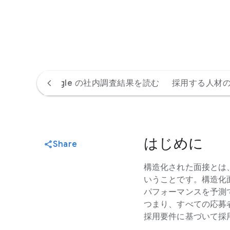
いて学ぶ
Google の社内調査結果を読む
採用する人材
S
o
c
は​じめに
Share
i
a
構造化された​面接とは、​
l
いう​ことです。​構造化
M
パフォーマンスを​予測でき
o
つまり、​すべての​応募者
d
採用要件に​基づいて​採
u