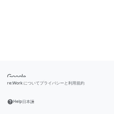
F
o
o
re:Work に​ついて
プライバシーと​利用規約
t
e
r
Help
l
i